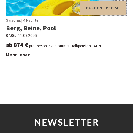
Wöchentlicher Sektempfang
BUCHEN | PREISE
Verleih von Nordic-Walking- oder Wanderstöcken sowie
Schneeschuhen und Rucksäcken
Saisonal
|
4 Nächte
Berg, Beine, Pool
Greenfee-Ermäßigung auf 16 Golfplätzen in der
Umgebung
07.06.–11.09.2026
ab 874 €
Transfer vom und zum Bahnhof Oberstaufen bei
pro Person inkl. Gourmet-Halbpension
| 4 ÜN
Anreise bzw. Abreise mit der Bahn
Mehr lesen
Shuttlebus in den Ort und zurück zum Hotel nach
Fahrplan
NEWSLETTER