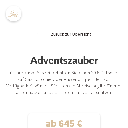
Zurück zur Übersicht
DE
EN
Adventszauber
Für Ihre kurze Auszeit erhalten Sie einen 30 € Gutschein
auf Gastronomie oder Anwendungen. Je nach
Verfügbarkeit können Sie auch am Abreisetag Ihr Zimmer
5-Sterne-Hotel
länger nutzen und somit den Tag voll ausnutzen.
Inklusivleistungen
Angebote
Preise / Buchen
Anfrage
ab 645 €
Kontakt