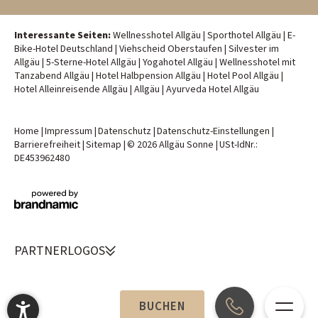
Interessante Seiten:
Wellnesshotel Allgäu
|
Sporthotel Allgäu
|
E-
Bike-Hotel Deutschland
|
Viehscheid Oberstaufen
|
Silvester im
Allgäu
|
5-Sterne-Hotel Allgäu
|
Yogahotel Allgäu
|
Wellnesshotel mit
Tanzabend Allgäu
|
Hotel Halbpension Allgäu
|
Hotel Pool Allgäu
|
Hotel Alleinreisende Allgäu
|
Allgäu
|
Ayurveda Hotel Allgäu
Home
|
Impressum
|
Datenschutz
|
Datenschutz-Einstellungen
|
Barrierefreiheit
|
Sitemap
|
© 2026 Allgäu Sonne
|
USt-IdNr.:
DE453962480
PARTNERLOGOS
BUCHEN