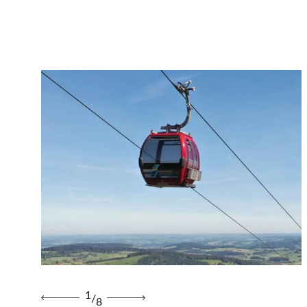
Bilder
Philosophie & Team
Urlaubsinspiration
Geschenkgutscheine
Broschüren & Downloads
Karriere
Tagungen
1
/
Für Alleinreisende
8