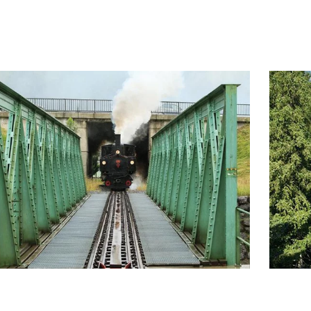
Running Camp
Fitnesswelt
mm & Personal
Training
Sportwochen
Wandern
E-Biken
Golfen