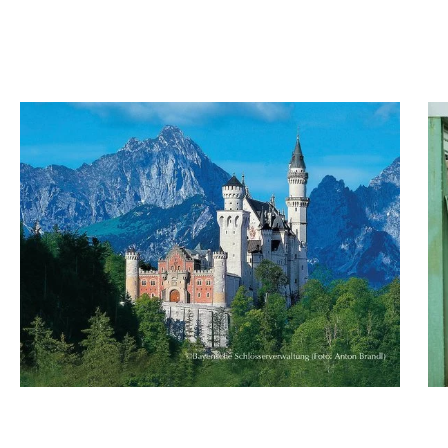
5-Sterne-Hotel
Inklusivleistungen
Angebote
Sportprogra
Preise / Buchen
Anfrage
Kontakt
Häufige Fragen