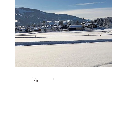
1
/
6