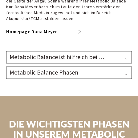
die Gäste der Allgäu Sonne während ihrer Metabolic Balance
Kur. Dana Meyer hat sich im Laufe der Jahre verstärkt der
fernöstlichen Medizin zugewandt und sich im Bereich
Akupunktur/TCM ausbilden lassen.
Homepage Dana Meyer
Metabolic Balance ist hilfreich bei …
… Zivilisationskrankheiten wie Diabetes Typ 2, Migräne
Metabolic Balance Phasen
oder Allergien. Im Detail:
Der Weg zur gesunden Ernährung mit Metabolic Balance
Übergewicht/Heißhunger
führt durch vier Phasen.
Zucker- und Fettstoffwechselprobleme
Beschwerden des Haltungsapparats
Phase I: Vorbereitungsphase
Herz-Kreislauf-Erkrankungen, z. B. Bluthochdruck
Basierend auf einer Blutabnahme sowie einem Einführungs-
Rheumatischen Beschwerden
und Beratungsgespräch werden die persönlichen
Migräne
Laborwerte ermittelt. Darauf aufbauend werden die
DIE WICHTIGSTEN PHASEN
Leber- und Gallenbeschwerden
individuellen Ernährungspläne vom Metabolic Balance
Nieren- und Blasenleiden
IN UNSEREM METABOLIC
Institut erstellt und der Körper wird schonend auf die
Verdauungsbeschwerden
bevorstehende Ernährungsumstellung vorbereitet.