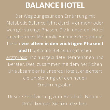
Leistungs- und Antriebsschwäche
BALANCE HOTEL
Hormonstörungen/Wechseljahresbeschwerden
Phase II: Strenge Umstellungsphase
Osteoporose
In einem Zeitraum von mindestens zwei Wochen erfolgt die
Allergien
Der Weg zur gesunden Ernährung mit
Umstellung des Körpers auf die neue, gesunde
Diabetes Typ 2
Ernährungsweise. Auf den Tisch kommen pro Mahlzeit nur
Metabolic Balance führt durch vier mehr oder
Hautprobleme
eine Portion Eiweiß (in Form von Fleisch, Fisch, Käse oder
weniger strenge Phasen. Die in unserem Hotel
Sodbrennen
Joghurt) sowie leichte Kohlenhydrate in Form von Gemüse
Andauerndes und wiederkehrendes Schmerzempfinden,
und Obst. Fett und Zucker sind in dieser Phase tabu.
angebotenen Metabolic Balance Programme
u. a. bei Arthritis
Roggenvollkornknäckebrot ist erlaubt.
bieten
vor allem in den wichtigen Phasen I
Schlafstörungen
Phase III: Gelockerte Umstellungsphase
und II
optimale Betreuung in einer
In dieser Phase dürfen gute Fette, wie Omega-3-haltige
Arztpraxis
und ausgebildete Beraterinnen und
Pflanzenöle, wieder verwendet werden. Schrittweise
werden auch Lieblingslebensmittel, die nicht auf dem
Berater. Dies, zusammen mit dem herrlichen
Ernährungsplan der Phase II standen, wieder integriert.
Urlaubsambiente unseres Hotels, erleichtert
Damit soll getestet werden, ob das erreichte Gewicht und
das damit einhergehende Wohlgefühl auch mit diesen
die Umstellung auf den neuen
Lebensmitteln erhalten bleibt.
Ernährungsplan.
Phase IV: Erhaltungsphase
Man fühlt sich wohl und ist mit der erzielten
Unsere Zertifizierung zum Metabolic Balance
Gewichtsreduktion zufrieden. Unter Beachtung der bereits
Hotel können Sie hier ansehen.
gut vertrauten Metabolic Balance Regeln sollte sich der
erreichte Erfolg dauerhaft halten lassen.