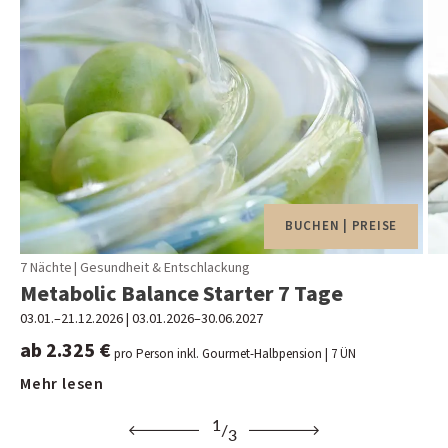
BUCHEN | PREISE
7 Nächte
|
Gesundheit & Entschlackung
Metabolic Balance Starter 7 Tage
M
03.01.–21.12.2026
|
03.01.2026–30.06.2027
03.
ab 2.325 €
ab
pro Person inkl. Gourmet-Halbpension
| 7 ÜN
Mehr lesen
Me
1
/
3