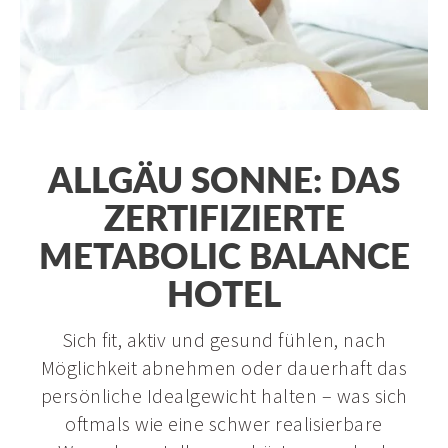
Schrothkur
Metabolic Balance
Physiotherapie
Arztpraxis
Prävention & Reha
ALLGÄU SONNE: DAS
Longevity
ZERTIFIZIERTE
METABOLIC BALANCE
HOTEL
Sich fit, aktiv und gesund fühlen, nach
Möglichkeit abnehmen oder dauerhaft das
persönliche Idealgewicht halten – was sich
oftmals wie eine schwer realisierbare