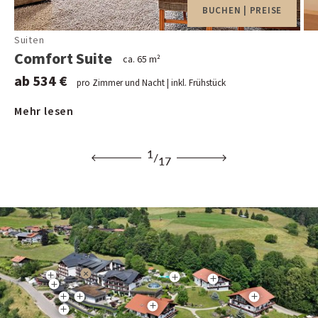
BUCHEN | PREISE
Suiten
Comfort Suite
S
ca. 65 m²
ca.
ab 534 €
pro Zimmer und Nacht | inkl. Frühstück
ab
Mehr lesen
Me
1
/
17