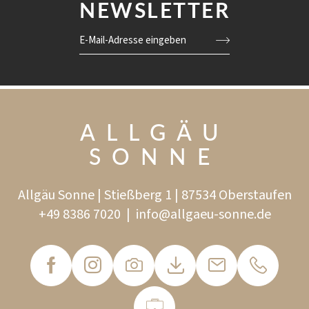
NEWSLETTER
verlangsamt, oxidativer Stress auf ein Minimum reduziert.
E-Mail-Adresse eingeben
ALLGÄU
SONNE
Allgäu Sonne | Stießberg 1 | 87534 Oberstaufen
+49 8386 7020
|
info@
allgaeu-sonne.
de