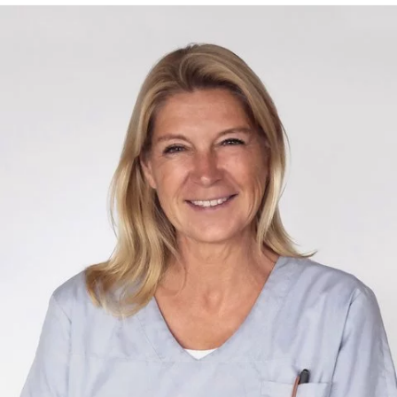
regelmäßig Aufklärung und Behandlung von
Zivilisationserkrankungen wie Adipositas und Bluthochdruck
durch. Für Letzteres wurde er von der Gesellschaft für
Hypertonie kürzlich als Hypertensiologe zertifiziert.
Mitgliedschaft in folgenden Gesellschaften:
Deutsche Gesellschaft für Innere Medizin
Deutsche Hochdruckliga
Gesellschaft für Ernährungsmedizin DAEM/DGEM
GSAAM Gesellschaft für Anti-Aging und Prävention
Schrothverband Oberstaufen