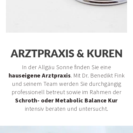
Schrothkur
Metabolic Balance
Physiotherapie
Arztpraxis
Prävention & Reha
ARZTPRAXIS & KUREN
Longevity
In der Allgäu Sonne finden Sie eine
hauseigene Arztpraxis
. Mit Dr. Benedikt Fink
und seinem Team werden Sie durchgängig
professionell betreut sowie im Rahmen der
Schroth- oder Metabolic Balance Kur
intensiv beraten und untersucht.