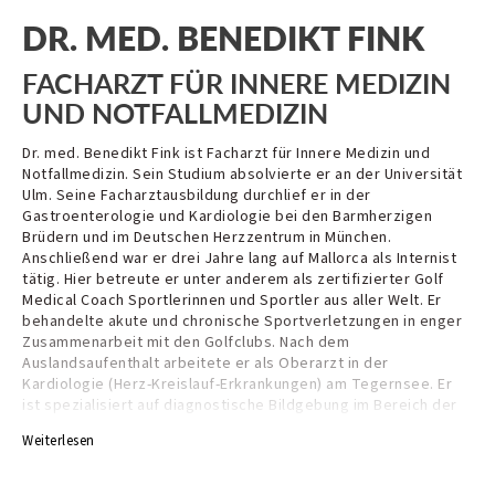
DR. MED. BENEDIKT FINK
FACHARZT FÜR INNERE MEDIZIN
UND NOTFALLMEDIZIN
Dr. med. Benedikt Fink ist Facharzt für Innere Medizin und
Notfallmedizin. Sein Studium absolvierte er an der Universität
Ulm. Seine Facharztausbildung durchlief er in der
Gastroenterologie und Kardiologie bei den Barmherzigen
Brüdern und im Deutschen Herzzentrum in München.
Anschließend war er drei Jahre lang auf Mallorca als Internist
tätig. Hier betreute er unter anderem als zertifizierter Golf
Medical Coach Sportlerinnen und Sportler aus aller Welt. Er
behandelte akute und chronische Sportverletzungen in enger
Zusammenarbeit mit den Golfclubs. Nach dem
Auslandsaufenthalt arbeitete er als Oberarzt in der
Kardiologie (Herz-Kreislauf-Erkrankungen) am Tegernsee. Er
ist spezialisiert auf diagnostische Bildgebung im Bereich der
Bauchorgane sowie des Herzgefäßsystems. 2013 erhielt er die
Weiterlesen
Zusatzbezeichnung Notfallmedizin und arbeitet seither
regelmäßig als Notarzt am Standort Lindenberg im Allgäu. Als
Ernährungsmediziner (DAEM/DGEM) führt Herr Dr. Fink