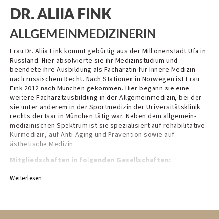
DR. ALIIA FINK
ALLGEMEINMEDIZINERIN
Frau Dr. Aliia Fink kommt gebürtig aus der Millionenstadt Ufa in
Russland. Hier absolvierte sie ihr Medizinstudium und
beendete ihre Ausbildung als Fachärztin für Innere Medizin
nach russischem Recht. Nach Stationen in Norwegen ist Frau
Fink 2012 nach München gekommen. Hier begann sie eine
weitere Facharztausbildung in der Allgemeinmedizin, bei der
sie unter anderem in der Sportmedizin der Universitätsklinik
rechts der Isar in München tätig war. Neben dem allgemein-
medizinischen Spektrum ist sie spezialisiert auf rehabilitative
Kurmedizin, auf Anti-Aging und Prävention sowie auf
ästhetische Medizin.
Mitgliedschaften in folgenden Gesellschaften:
DEGAM Deutsche Gesellschaft für Allgemeinmedizin und
Weiterlesen
Familienmedizin
DGBT Deutsche Gesellschaft für ästhetische Botulinum- und
Fillertherapie e. V.
GSAAM Gesellschaft für Anti-Aging und Prävention