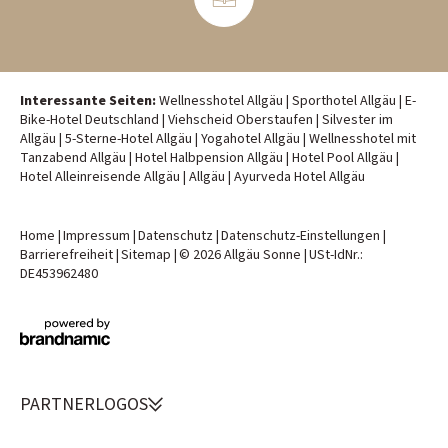
Interessante Seiten:
Wellnesshotel Allgäu
|
Sporthotel Allgäu
|
E-
Bike-Hotel Deutschland
|
Viehscheid Oberstaufen
|
Silvester im
Allgäu
|
5-Sterne-Hotel Allgäu
|
Yogahotel Allgäu
|
Wellnesshotel mit
Tanzabend Allgäu
|
Hotel Halbpension Allgäu
|
Hotel Pool Allgäu
|
Hotel Alleinreisende Allgäu
|
Allgäu
|
Ayurveda Hotel Allgäu
Home
|
Impressum
|
Datenschutz
|
Datenschutz-Einstellungen
|
Barrierefreiheit
|
Sitemap
|
© 2026 Allgäu Sonne
|
USt-IdNr.:
DE453962480
PARTNERLOGOS