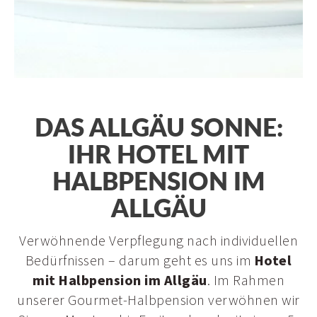
Restaurant
DAS ALLGÄU SONNE:
Panoramahalle & Stießbergstüble
IHR HOTEL MIT
HALBPENSION IM
ALLGÄU
Verwöhnende Verpflegung nach individuellen
Bedürfnissen – darum geht es uns im
Hotel
mit Halbpension im Allgäu
. Im Rahmen
unserer Gourmet-Halbpension verwöhnen wir