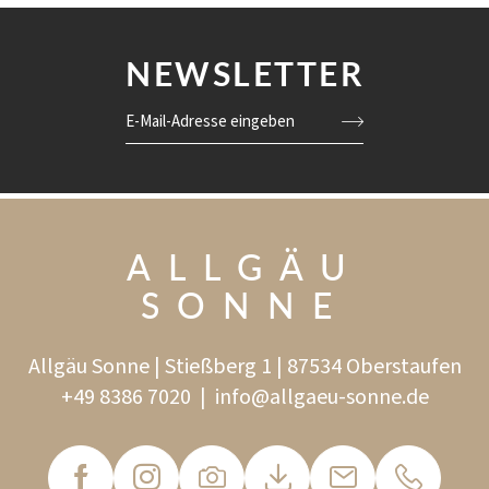
NEWSLETTER
E-Mail-Adresse eingeben
ALLGÄU
SONNE
Allgäu Sonne | Stießberg 1 | 87534 Oberstaufen
+49 8386 7020
|
info@
allgaeu-sonne.
de