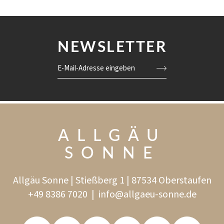
NEWSLETTER
E-Mail-Adresse eingeben
ALLGÄU
SONNE
Allgäu Sonne | Stießberg 1 | 87534 Oberstaufen
+49 8386 7020
|
info@
allgaeu-sonne.
de