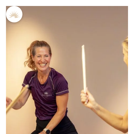
DE
EN
Running Camp
Fitnesswelt
Sportprogramm & Personal Training