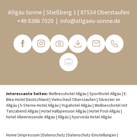
Allgäu Sonne | Stießberg 1 | 87534 Oberstaufen
+49 8386 7020
|
info@
allgaeu-sonne.
de
Interessante Seiten:
Wellnesshotel Allgäu
|
Sporthotel Allgäu
|
E-
Bike-Hotel Deutschland
|
Viehscheid Oberstaufen
|
Silvester im
Allgäu
|
5-Sterne-Hotel Allgäu
|
Yogahotel Allgäu
|
Wellnesshotel mit
Tanzabend Allgäu
|
Hotel Halbpension Allgäu
|
Hotel Pool Allgäu
|
Hotel Alleinreisende Allgäu
|
Allgäu
|
Ayurveda Hotel Allgäu
Home
|
Impressum
|
Datenschutz
|
Datenschutz-Einstellungen
|