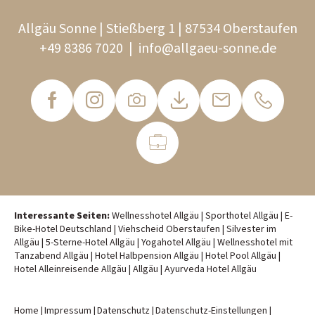
Allgäu Sonne | Stießberg 1 | 87534 Oberstaufen
+49 8386 7020
|
info@
allgaeu-sonne.
de
Interessante Seiten:
Wellnesshotel Allgäu
|
Sporthotel Allgäu
|
E-
Bike-Hotel Deutschland
|
Viehscheid Oberstaufen
|
Silvester im
Allgäu
|
5-Sterne-Hotel Allgäu
|
Yogahotel Allgäu
|
Wellnesshotel mit
Tanzabend Allgäu
|
Hotel Halbpension Allgäu
|
Hotel Pool Allgäu
|
Hotel Alleinreisende Allgäu
|
Allgäu
|
Ayurveda Hotel Allgäu
Home
|
Impressum
|
Datenschutz
|
Datenschutz-Einstellungen
|