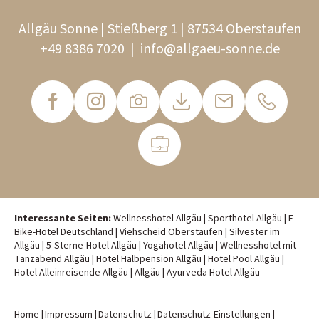
Allgäu Sonne | Stießberg 1 | 87534 Oberstaufen
+49 8386 7020
|
info@
allgaeu-sonne.
de
Interessante Seiten:
Wellnesshotel Allgäu
|
Sporthotel Allgäu
|
E-
Bike-Hotel Deutschland
|
Viehscheid Oberstaufen
|
Silvester im
Allgäu
|
5-Sterne-Hotel Allgäu
|
Yogahotel Allgäu
|
Wellnesshotel mit
Tanzabend Allgäu
|
Hotel Halbpension Allgäu
|
Hotel Pool Allgäu
|
Hotel Alleinreisende Allgäu
|
Allgäu
|
Ayurveda Hotel Allgäu
Home
|
Impressum
|
Datenschutz
|
Datenschutz-Einstellungen
|