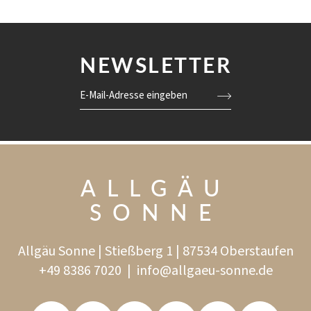
NEWSLETTER
E-Mail-Adresse eingeben
ALLGÄU
SONNE
Allgäu Sonne | Stießberg 1 | 87534 Oberstaufen
+49 8386 7020
|
info@
allgaeu-sonne.
de