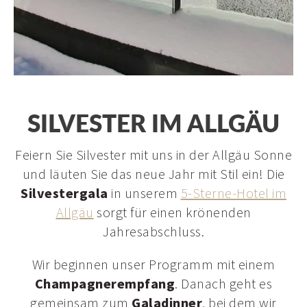
Restaurant
SILVESTER IM ALLGÄU
Panoramahalle & Stießbergstüble
Feiern Sie Silvester mit uns in der Allgäu Sonne
und läuten Sie das neue Jahr mit Stil ein! Die
Silvestergala
in unserem
5-Sterne-Hotel im
Allgäu
sorgt für einen krönenden
Jahresabschluss.
Wir beginnen unser Programm mit einem
Champagnerempfang
. Danach geht es
gemeinsam zum
Galadinner
, bei dem wir