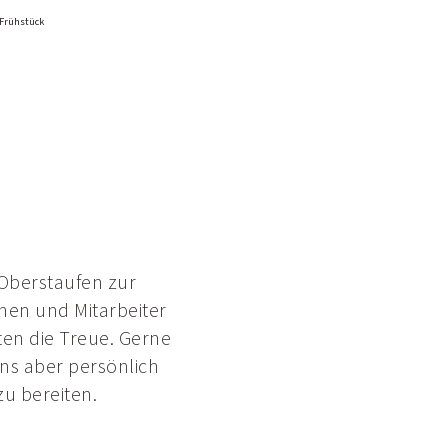
a
 Frühstück
M
 Oberstaufen zur
nnen und Mitarbeiter
ten die Treue. Gerne
ns aber persönlich
u bereiten.