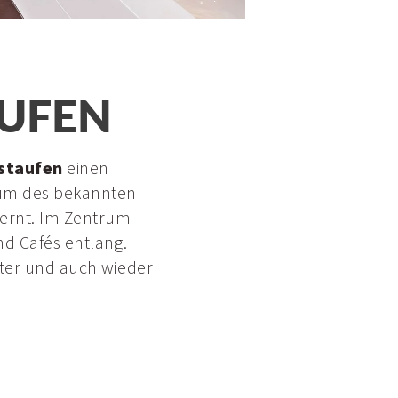
AUFEN
rstaufen
einen
trum des bekannten
fernt. Im Zentrum
nd Cafés entlang.
unter und auch wieder