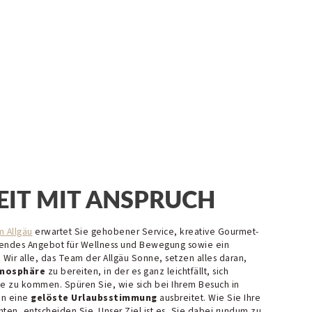
EIT MIT ANSPRUCH
m Allgäu
erwartet Sie gehobener Service, kreative Gourmet-
endes Angebot für Wellness und Bewegung sowie ein
 Wir alle, das Team der Allgäu Sonne, setzen alles daran,
mosphäre
zu bereiten, in der es ganz leichtfällt, sich
e zu kommen. Spüren Sie, wie sich bei Ihrem Besuch in
en eine
gelöste Urlaubsstimmung
ausbreitet. Wie Sie Ihre
ten, entscheiden Sie. Unser Ziel ist es, Sie dabei rundum zu