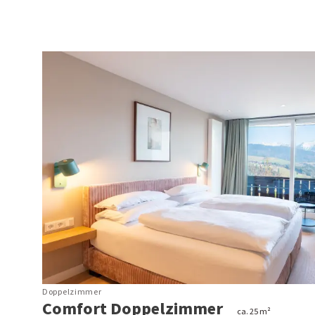
Anreise
Veranstaltungskalender
Wissen mit Weitblick
Restaurant
Panoramahalle & Stießbergstüble
Doppelzimmer
Comfort Doppelzimmer
ca. 25 m²