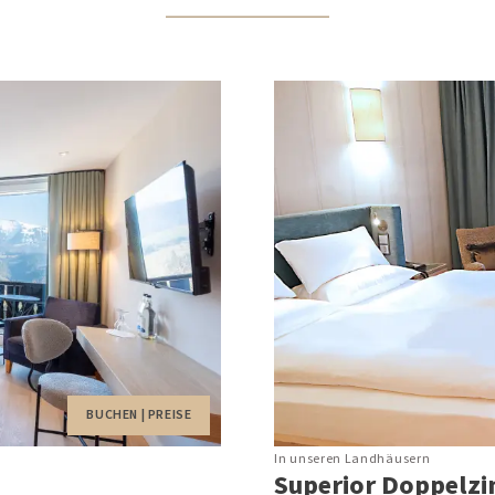
Ausflugst
Schrothkur
Massagen, Bäd
Metabolic Balance
Physiotherapie
Arztpraxis
Prävention & Reha
Longevity
BUCHEN | PREISE
In unseren Landhäusern
Superior Doppelz