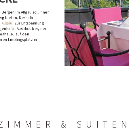
 Bergen im Allgäu soll Ihnen
ng
bieten. Deshalb
 Allgäu
. Zur Entspannung
enhafte Ausblick bei, der
amahalle, auf den
hren Lieblingsplatz in
5-Sterne-Hotel
Inklusivleistungen
Angebote
Sportprogra
Preise / Buchen
Anfrage
Kontakt
Häufige Fragen
ZIMMER & SUITE