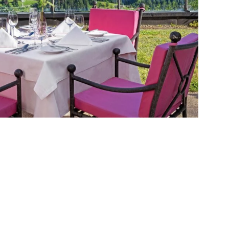
Running Camp
Fitnesswelt
mm & Personal
Training
Sportwochen
Wandern
E-Biken
N
Golfen