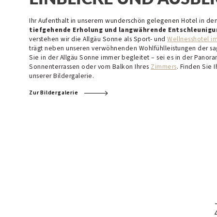
Ihr Aufenthalt in unserem wunderschön gelegenen Hotel in den
tiefgehende Erholung und langwährende Entschleunigu
verstehen wir die Allgäu Sonne als Sport- und
Wellnesshotel im
trägt neben unseren verwöhnenden Wohlfühlleistungen der sag
Sie in der Allgäu Sonne immer begleitet – sei es in der Panor
Sonnenterrassen oder vom Balkon Ihres
Zimmers
. Finden Sie I
unserer Bildergalerie.
Zur Bildergalerie
Bilder
Philosophie & Team
Urlaubsinspiration
Geschenkgutscheine
Broschüren & Downloads
Karriere
Tagungen
Für Alleinreisende